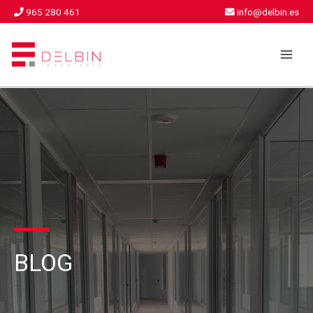
Ir
965 280 461
info@delbin.es
al
MA
contenido
ME
BLOG