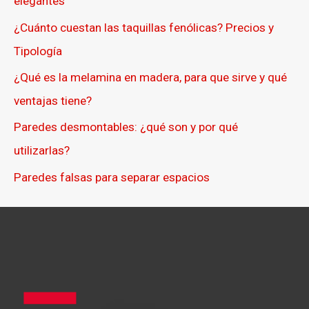
elegantes
¿Cuánto cuestan las taquillas fenólicas? Precios y
Tipología
¿Qué es la melamina en madera, para que sirve y qué
ventajas tiene?
Paredes desmontables: ¿qué son y por qué
utilizarlas?
Paredes falsas para separar espacios